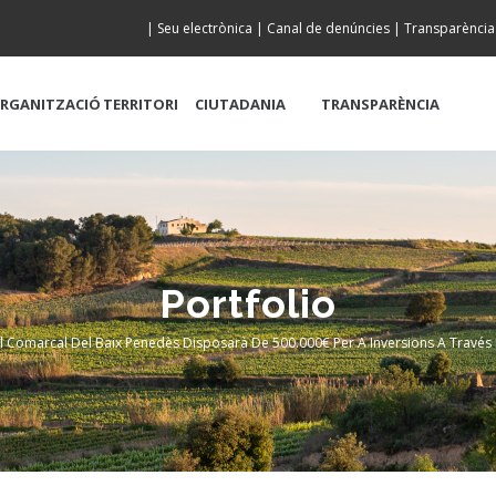
|
Seu electrònica
|
Canal de denúncies
|
Transparència
RGANITZACIÓ
TERRITORI
CIUTADANIA
TRANSPARÈNCIA
Portfolio
ll Comarcal Del Baix Penedès Disposarà De 500.000€ Per A Inversions A Travé
crumb