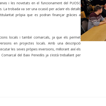
canvis i les novetats en el funcionament del PUOSC
. La trobada va ser una ocasió per aclarir els detalls
titularitat pròpia que es podran finançar gràcies a
cions locals i també comarcals, ja que els permet
ersions en projectes locals. Amb una descripció
cutar les seves pròpies inversions, millorant així els
l Comarcal del Baix Penedès ja s’està treballant per