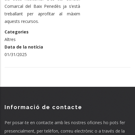
Comarcal del Baix Penedès ja s’està
treballant per aprofitar al màxim
aquests recursos.
Categories
Altres
Data de la notícia
01/31/2025
Informació de contacte
Per posar-te en contacte amb les nostres oficines ho pots fer
presencialment, per telèfon, correu electrònic o a través de la