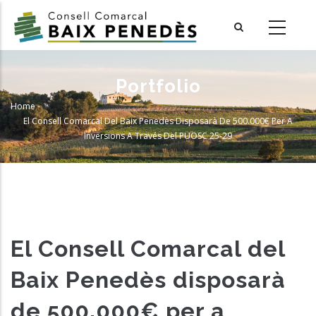
Skip
to
main
content
Portfolio
Home
-
Breadcrumb
El Consell Comarcal Del Baix Penedès Disposarà De 500.000€ Per A
Inversions A Través Del PUOSC 25-29
El Consell Comarcal del
Baix Penedès disposarà
de 500.000€ per a