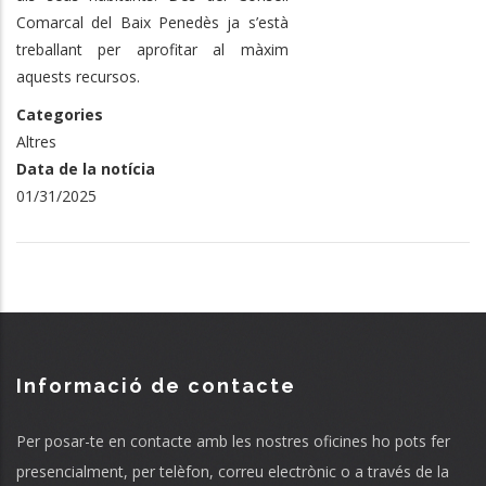
Comarcal del Baix Penedès ja s’està
treballant per aprofitar al màxim
aquests recursos.
Categories
Altres
Data de la notícia
01/31/2025
Informació de contacte
Per posar-te en contacte amb les nostres oficines ho pots fer
presencialment, per telèfon, correu electrònic o a través de la