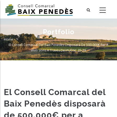
Skip
to
main
content
Portfolio
Home
-
Breadcrumb
El Consell Comarcal Del Baix Penedès Disposarà De 500.000€ Per A
Inversions A Través Del PUOSC 25-29
El Consell Comarcal del
Baix Penedès disposarà
de 500.000€ per a