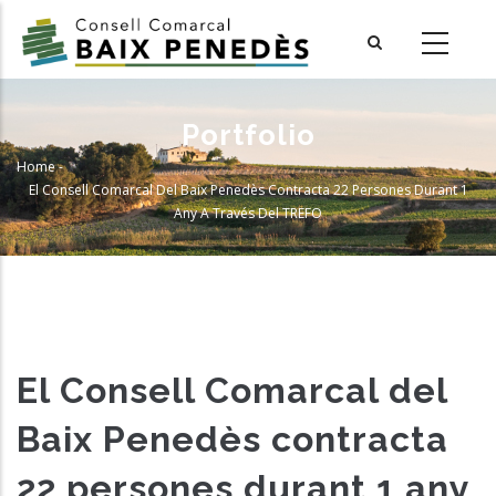
Skip
to
main
content
Portfolio
Home
-
Breadcrumb
El Consell Comarcal Del Baix Penedès Contracta 22 Persones Durant 1
Any A Través Del TREFO
El Consell Comarcal del
Baix Penedès contracta
22 persones durant 1 any