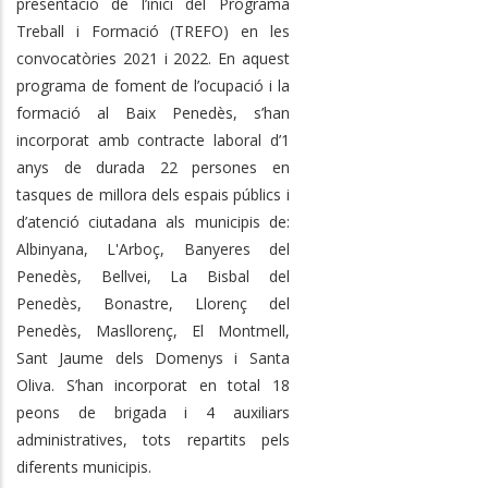
presentació de l’inici del Programa
Treball i Formació (TREFO) en les
convocatòries 2021 i 2022. En aquest
programa de foment de l’ocupació i la
formació al Baix Penedès, s’han
incorporat amb contracte laboral d’1
anys de durada 22 persones en
tasques de millora dels espais públics i
d’atenció ciutadana als municipis de:
Albinyana, L'Arboç, Banyeres del
Penedès, Bellvei, La Bisbal del
Penedès, Bonastre, Llorenç del
Penedès, Masllorenç, El Montmell,
Sant Jaume dels Domenys i Santa
Oliva. S’han incorporat en total 18
peons de brigada i 4 auxiliars
administratives, tots repartits pels
diferents municipis.