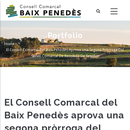
Skip
to
main
content
Portfolio
Home
-
Breadcrumb
El Consell Comarcal Del Baix Penedès Aprova Una Segona Pròrroga Del
Servei Comarcal De Recollida De Residus
El Consell Comarcal del
Baix Penedès aprova una
segona pròrroga del