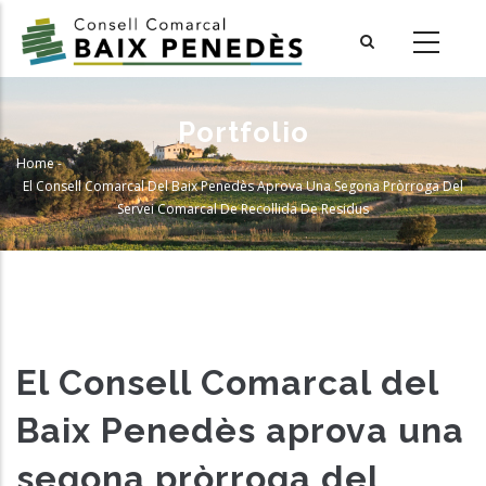
Skip
to
main
content
Portfolio
Home
-
Breadcrumb
El Consell Comarcal Del Baix Penedès Aprova Una Segona Pròrroga Del
Servei Comarcal De Recollida De Residus
El Consell Comarcal del
Baix Penedès aprova una
segona pròrroga del