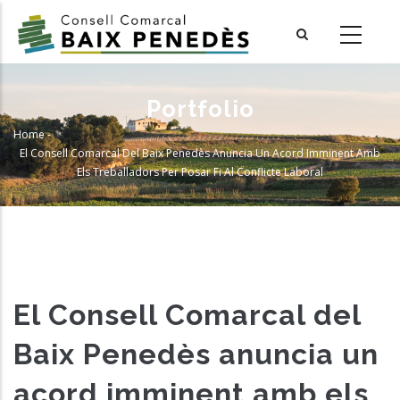
Skip
to
main
content
Portfolio
Home
-
Breadcrumb
El Consell Comarcal Del Baix Penedès Anuncia Un Acord Imminent Amb
Els Treballadors Per Posar Fi Al Conflicte Laboral
El Consell Comarcal del
Baix Penedès anuncia un
acord imminent amb els