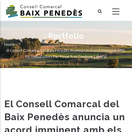
Skip
to
main
content
Portfolio
Home
-
Breadcrumb
El Consell Comarcal Del Baix Penedès Anuncia Un Acord Imminent Amb
Els Treballadors Per Posar Fi Al Conflicte Laboral
El Consell Comarcal del
Baix Penedès anuncia un
acord imminent amb els