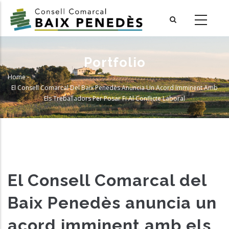
Skip
to
main
content
Portfolio
Home
-
Breadcrumb
El Consell Comarcal Del Baix Penedès Anuncia Un Acord Imminent Amb
Els Treballadors Per Posar Fi Al Conflicte Laboral
El Consell Comarcal del
Baix Penedès anuncia un
acord imminent amb els