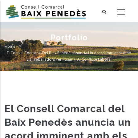
Skip
to
main
content
Portfolio
Home
-
Breadcrumb
El Consell Comarcal Del Baix Penedès Anuncia Un Acord Imminent Amb
Els Treballadors Per Posar Fi Al Conflicte Laboral
El Consell Comarcal del
Baix Penedès anuncia un
acord imminent amb els