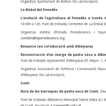
Organitza: Ajuntament de Bellvei. No cal inscripció.
La Bisbal del Penedès
L’evolució de l’agricultura al Penedès a través
10:30h a 12h. Punt de trobada: Cementiri de La BIsbal 
Organitza: Institut d’Estudis Penedesencs i l’Aj
sortides@iepenedesencs.org
Bonastre (en col·laboració amb Albinyana)
Reconstrucció d’un marge de pedra seca a Albi
Punt de trobada: Ajuntament d’Albinyana (Pl. Major, 1, 
Organitza: Associació de Defensa i Conservació Mass
d’Albinyana. No cal inscripció.
Cunit
Ruta de les barraques de pedra seca de Cunit.
Diu
Punt de trobada: Biblioteca Municipal Marta Mata (C/ d
de Cunit. Inscripció a:
turisme@cunit.cat