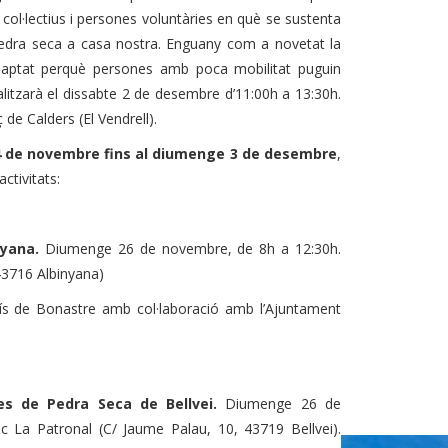
, col·lectius i persones voluntàries en què se sustenta
pedra seca a casa nostra.
Enguany com a novetat la
aptat perquè persones amb poca mobilitat puguin
litzarà el dissabte 2 de desembre d’11:00h a 13:30h.
 de Calders (El Vendrell).
 de novembre fins al diumenge 3 de desembre
,
ctivitats:
nyana.
Diumenge 26 de novembre, de 8h a 12:30h.
43716 Albinyana)
ís de Bonastre amb col·laboració amb l’Ajuntament
es de Pedra Seca de Bellvei.
Diumenge 26 de
c La Patronal (C/ Jaume Palau, 10, 43719 Bellvei).