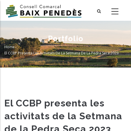
Skip
to
main
content
Portfolio
Home
-
Breadcrumb
El CCBP Presenta Les Activitats De La Setmana De La Pedra Seca 2023
El CCBP presenta les
activitats de la Setmana
de la Pedra Seca 2023