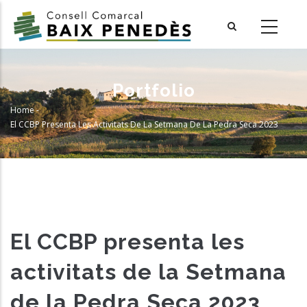
Skip
to
main
content
Portfolio
Home
-
Breadcrumb
El CCBP Presenta Les Activitats De La Setmana De La Pedra Seca 2023
El CCBP presenta les
activitats de la Setmana
de la Pedra Seca 2023