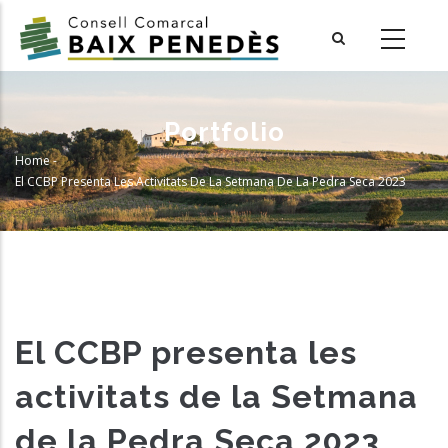
Skip
to
main
content
Portfolio
Home
-
Breadcrumb
El CCBP Presenta Les Activitats De La Setmana De La Pedra Seca 2023
El CCBP presenta les
activitats de la Setmana
de la Pedra Seca 2023