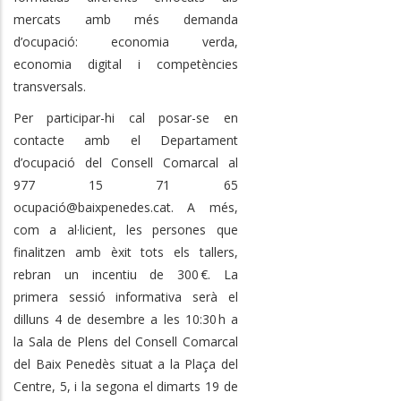
mercats amb més demanda
d’ocupació: economia verda,
economia digital i competències
transversals.
Per participar-hi cal posar-se en
contacte amb el Departament
d’ocupació del Consell Comarcal al
977 15 71 65
ocupació@baixpenedes.cat. A més,
com a al·licient, les persones que
finalitzen amb èxit tots els tallers,
rebran un incentiu de 300 €. La
primera sessió informativa serà el
dilluns 4 de desembre a les 10:30 h a
la Sala de Plens del Consell Comarcal
del Baix Penedès situat a la Plaça del
Centre, 5, i la segona el dimarts 19 de