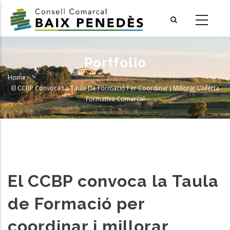
Skip
to
main
content
Portfolio
Home
-
Breadcrumb
El CCBP Convoca La Taula De Formació Per Coordinar I Millorar L’oferta
Formativa Comarcal
El CCBP convoca la Taula
de Formació per
coordinar i millorar