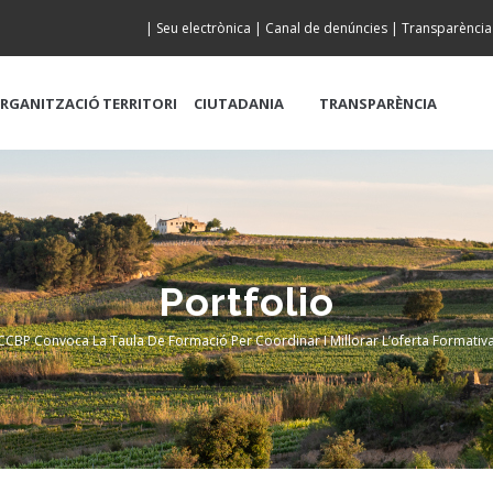
|
Seu electrònica
|
Canal de denúncies
|
Transparència
RGANITZACIÓ
TERRITORI
CIUTADANIA
TRANSPARÈNCIA
Portfolio
 CCBP Convoca La Taula De Formació Per Coordinar I Millorar L’oferta Formati
adcrumb