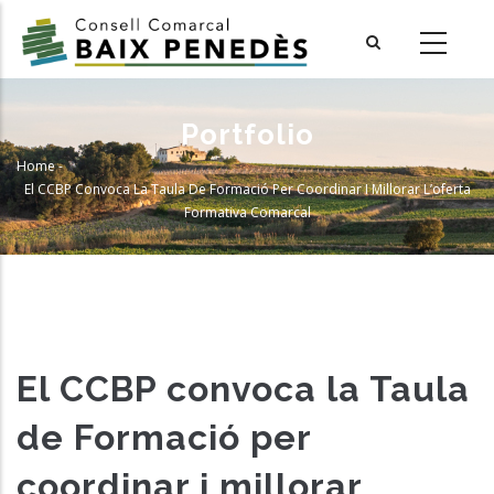
Skip
to
main
content
Portfolio
Home
-
Breadcrumb
El CCBP Convoca La Taula De Formació Per Coordinar I Millorar L’oferta
Formativa Comarcal
El CCBP convoca la Taula
de Formació per
coordinar i millorar