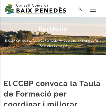
Skip
to
main
content
Portfolio
Home
-
Breadcrumb
El CCBP Convoca La Taula De Formació Per Coordinar I Millorar L’oferta
Formativa Comarcal
El CCBP convoca la Taula
de Formació per
coordinar i millorar