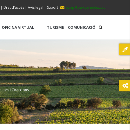
|
Dret d'accés
|
Avís legal
|
Suport
ccbp@baixpenedes.cat
OFICINA VIRTUAL
TURISME
COMUNICACIÓ
naces I Coaccions