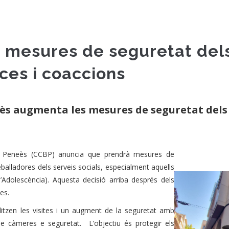
 mesures de seguretat dels
ces i coaccions
ès augmenta les mesures de seguretat dels 
x Peneès (CCBP) anuncia que prendrà mesures de
reballadores dels serveis socials, especialment aquells
 l’Adolescència). Aquesta decisió arriba després dels
es.
litzen les visites i un augment de la seguretat amb
 de càmeres e seguretat. L’objectiu és protegir els