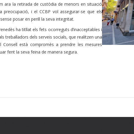
om ara la retirada de custòdia de menors en situació
va preocupació, i el CCBP vol assegurar-se que els
ense posar en perill la seva integritat.
edès ha titllat els fets ocorreguts d’inacceptables i
s treballadors dels serveis socials, que realitzen una
El Consell està compromès a prendre les mesures
nuar fent la seva feina de manera segura.