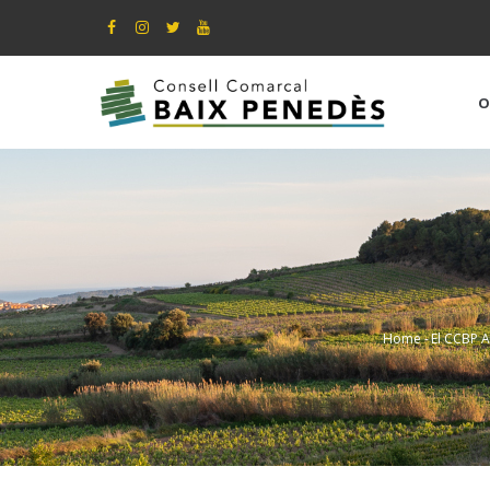
Skip
to
main
content
O
Home
-
El CCBP A
Bread