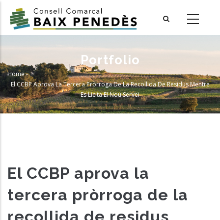
Skip
to
main
content
Portfolio
Home
-
Breadcrumb
El CCBP Aprova La Tercera Pròrroga De La Recollida De Residus Mentre
Es Licita El Nou Servei
El CCBP aprova la
tercera pròrroga de la
recollida de residus