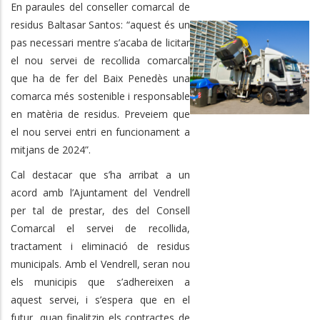
En paraules del conseller comarcal de
residus Baltasar Santos: “aquest és un
pas necessari mentre s’acaba de licitar
el nou servei de recollida comarcal
que ha de fer del Baix Penedès una
comarca més sostenible i responsable
en matèria de residus. Preveiem que
el nou servei entri en funcionament a
mitjans de 2024”.
Cal destacar que s’ha arribat a un
acord amb l’Ajuntament del Vendrell
per tal de prestar, des del Consell
Comarcal el servei de recollida,
tractament i eliminació de residus
municipals. Amb el Vendrell, seran nou
els municipis que s’adhereixen a
aquest servei, i s’espera que en el
futur, quan finalitzin els contractes de