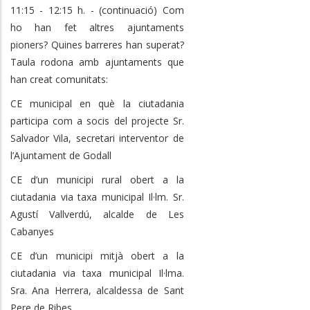
11:15 - 12:15 h. - (continuació) Com
ho han fet altres ajuntaments
pioners? Quines barreres han superat?
Taula rodona amb ajuntaments que
han creat comunitats:
CE municipal en què la ciutadania
participa com a socis del projecte Sr.
Salvador Vila, secretari interventor de
l’Ajuntament de Godall
CE d’un municipi rural obert a la
ciutadania via taxa municipal Il·lm. Sr.
Agustí Vallverdú, alcalde de Les
Cabanyes
CE d’un municipi mitjà obert a la
ciutadania via taxa municipal Il·lma.
Sra. Ana Herrera, alcaldessa de Sant
Pere de Ribes