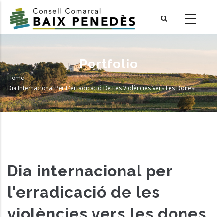
Skip
to
main
content
Portfolio
Home
-
Breadcrumb
Dia Internacional Per L'erradicació De Les Violències Vers Les Dones
Dia internacional per
l'erradicació de les
violències vers les dones