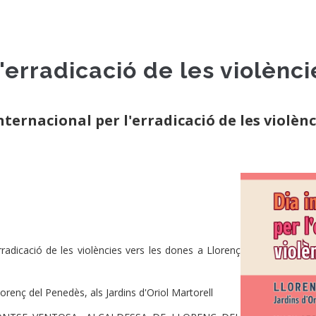
l'erradicació de les violènc
rnacional per l'erradicació de les violènci
adicació de les violències vers les dones a Llorenç
enç del Penedès, als Jardins d'Oriol Martorell