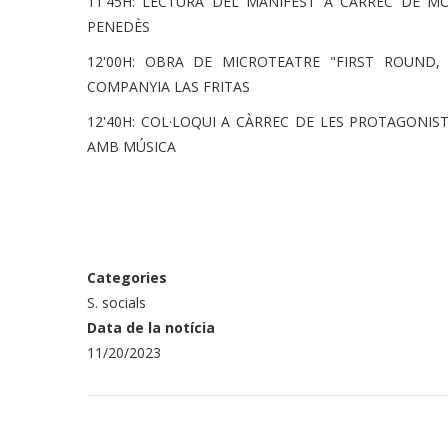
11'45H: LECTURA DEL MANIFEST A CÀRREC DE M
PENEDÈS
12'00H: OBRA DE MICROTEATRE "FIRST ROUND
COMPANYIA LAS FRITAS
12'40H: COL·LOQUI A CÀRREC DE LES PROTAGONI
AMB MÚSICA
Categories
S. socials
Data de la notícia
11/20/2023