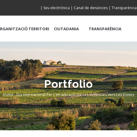
|
Seu electrònica
|
Canal de denúncies
|
Transparència
RGANITZACIÓ
TERRITORI
CIUTADANIA
TRANSPARÈNCIA
Portfolio
Home
-
Dia Internacional Per L'erradicació De Les Violències Vers Les Dones
Breadcrumb