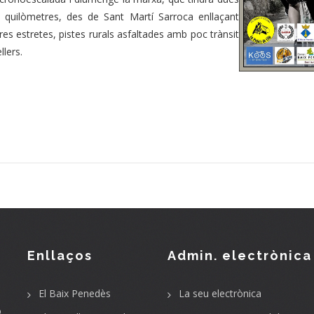
49 quilòmetres, des de Sant Martí Sarroca enllaçant
eres estretes, pistes rurals asfaltades amb poc trànsit
llers.
Enllaços
Admin. electrònica
El Baix Penedès
La seu electrònica
o