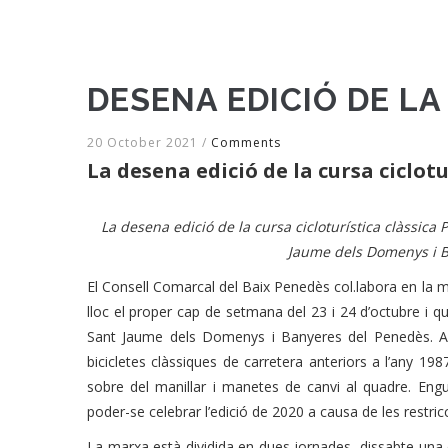
DESENA EDICIÓ DE LA
20 October 2021
/
Comments
La desena edició de la cursa ciclot
La desena edició de la cursa cicloturística clàssica
Jaume dels Domenys i 
El Consell Comarcal del Baix Penedès col.labora en la mar
lloc el proper cap de setmana del 23 i 24 d’octubre i
Sant Jaume dels Domenys i Banyeres del Penedès. A
bicicletes clàssiques de carretera anteriors a l’any 198
sobre del manillar i manetes de canvi al quadre. Eng
poder-se celebrar l’edició de 2020 a causa de les restri
La marxa està dividida en dues jornades, dissabte una