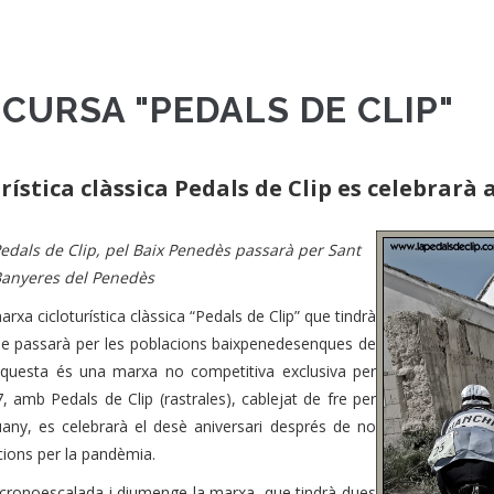
 CURSA "PEDALS DE CLIP"
urística clàssica Pedals de Clip es celebrar
 Pedals de Clip, pel Baix Penedès passarà per Sant
Banyeres del Penedès
xa cicloturística clàssica “Pedals de Clip” que tindrà
 que passarà per les poblacions baixpenedesenques de
questa és una marxa no competitiva exclusiva per
7, amb Pedals de Clip (rastrales), cablejat de fre per
uany, es celebrarà el desè aniversari després de no
ccions per la pandèmia.
 cronoescalada i diumenge la marxa, que tindrà dues