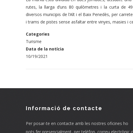
rutes, la llarga d’uns 80 quilòmetres i la curta de 
diversos municipis de l’Alt i el Baix Penedès, per carret
i trams de pistes sense asfaltar entre vinyes, masies i ce
Categories
Turisme
Data de la notícia
10/19/2021
Informació de contacte
Per posar-te en contacte amb les nostres oficines ho
pots fer presencialment, per telèfon, correu electrònic 