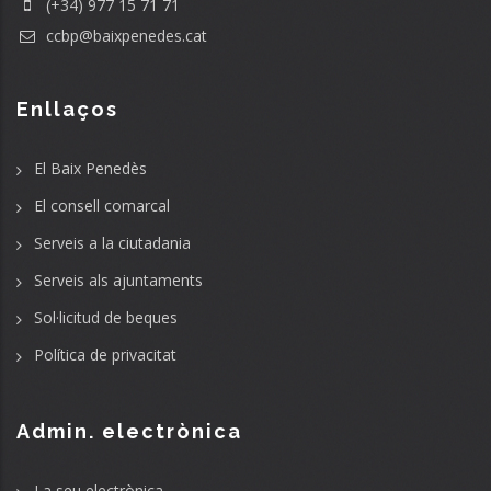
(+34) 977 15 71 71
ccbp@baixpenedes.cat
Enllaços
El Baix Penedès
El consell comarcal
Serveis a la ciutadania
Serveis als ajuntaments
Sol·licitud de beques
Política de privacitat
Admin. electrònica
La seu electrònica