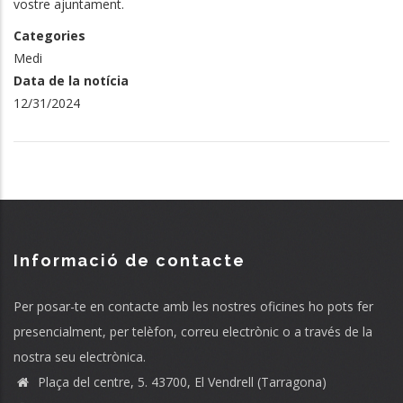
vostre ajuntament.
Categories
Medi
Data de la notícia
12/31/2024
Informació de contacte
Per posar-te en contacte amb les nostres oficines ho pots fer
presencialment, per telèfon, correu electrònic o a través de la
nostra seu electrònica.
Plaça del centre, 5. 43700, El Vendrell (Tarragona)