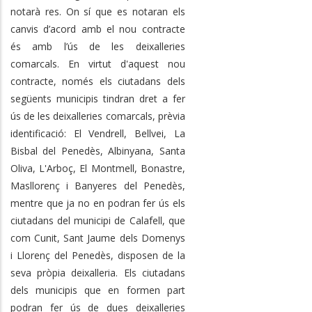
notarà res. On sí que es notaran els
canvis d’acord amb el nou contracte
és amb l’ús de les deixalleries
comarcals. En virtut d'aquest nou
contracte, només els ciutadans dels
següents municipis tindran dret a fer
ús de les deixalleries comarcals, prèvia
identificació: El Vendrell, Bellvei, La
Bisbal del Penedès, Albinyana, Santa
Oliva, L'Arboç, El Montmell, Bonastre,
Masllorenç i Banyeres del Penedès,
mentre que ja no en podran fer ús els
ciutadans del municipi de Calafell, que
com Cunit, Sant Jaume dels Domenys
i Llorenç del Penedès, disposen de la
seva pròpia deixalleria. Els ciutadans
dels municipis que en formen part
podran fer ús de dues deixalleries