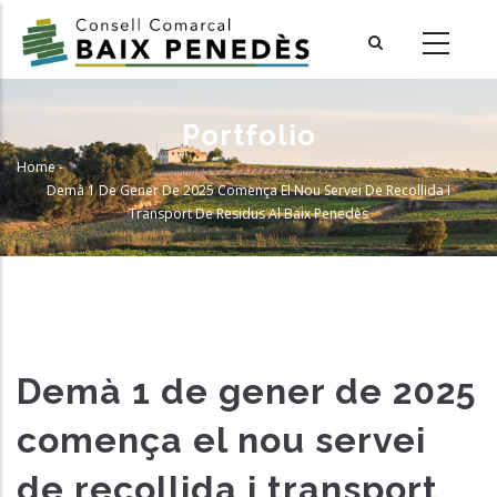
Skip
to
main
content
Portfolio
Home
-
Breadcrumb
Demà 1 De Gener De 2025 Comença El Nou Servei De Recollida I
Transport De Residus Al Baix Penedès
Demà 1 de gener de 2025
comença el nou servei
de recollida i transport