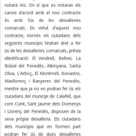
notarà res. On sí que es notaran els
canvis d’acord amb el nou contracte
és amb l’ús de les deixalleries
comarcals. En virtut d'aquest nou
contracte, només els ciutadans dels
següents municipis tindran dret a fer
ús de les deixalleries comarcals, prèvia
identificació: El Vendrell, Bellvei, La
Bisbal del Penedès, Albinyana, Santa
Oliva, L'Arboç, El Montmell, Bonastre,
Masllorenç i Banyeres del Penedès,
mentre que ja no en podran fer ús els
ciutadans del municipi de Calafell, que
com Cunit, Sant Jaume dels Domenys
i Llorenç del Penedès, disposen de la
seva pròpia deixalleria. Els ciutadans
dels municipis que en formen part
podran fer ús de dues deixalleries