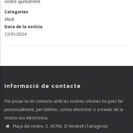
vostre ajuntament.
Categories
Medi
Data de la notícia
12/31/2024
Informació de contacte
Per posar-te en contacte amb les nostres oficines ho pots fer
presencialment, per telèfon, correu electrònic o a través de la
nostra seu electrònica.
Plaça del centre, 5. 43700, El Vendrell (Tarragona)