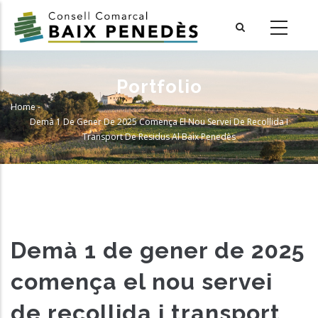
Skip
to
main
content
Portfolio
Home
-
Breadcrumb
Demà 1 De Gener De 2025 Comença El Nou Servei De Recollida I
Transport De Residus Al Baix Penedès
Demà 1 de gener de 2025
comença el nou servei
de recollida i transport