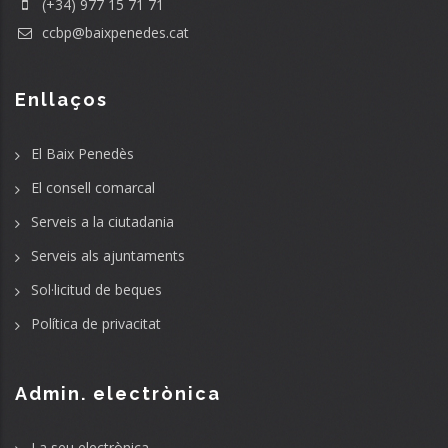
(+34) 977 15 71 71
ccbp@baixpenedes.cat
Enllaços
El Baix Penedès
El consell comarcal
Serveis a la ciutadania
Serveis als ajuntaments
Sol·licitud de beques
Política de privacitat
Admin. electrònica
La seu electrònica