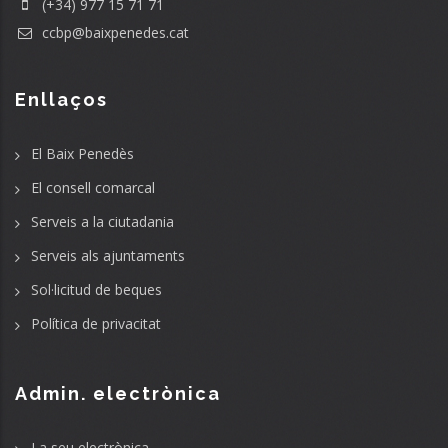
(+34) 977 15 71 71
ccbp@baixpenedes.cat
Enllaços
El Baix Penedès
El consell comarcal
Serveis a la ciutadania
Serveis als ajuntaments
Sol·licitud de beques
Política de privacitat
Admin. electrònica
La seu electrònica