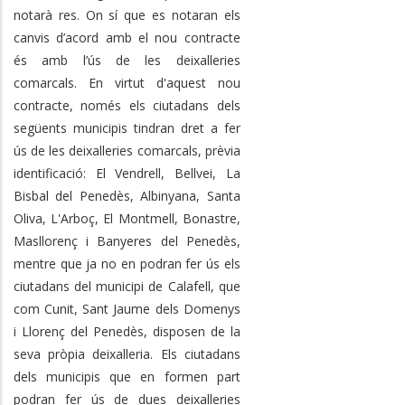
notarà res. On sí que es notaran els
canvis d’acord amb el nou contracte
és amb l’ús de les deixalleries
comarcals. En virtut d'aquest nou
contracte, només els ciutadans dels
següents municipis tindran dret a fer
ús de les deixalleries comarcals, prèvia
identificació: El Vendrell, Bellvei, La
Bisbal del Penedès, Albinyana, Santa
Oliva, L'Arboç, El Montmell, Bonastre,
Masllorenç i Banyeres del Penedès,
mentre que ja no en podran fer ús els
ciutadans del municipi de Calafell, que
com Cunit, Sant Jaume dels Domenys
i Llorenç del Penedès, disposen de la
seva pròpia deixalleria. Els ciutadans
dels municipis que en formen part
podran fer ús de dues deixalleries