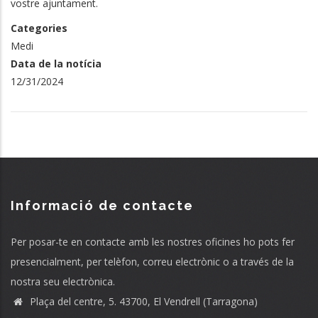
vostre ajuntament.
Categories
Medi
Data de la notícia
12/31/2024
Informació de contacte
Per posar-te en contacte amb les nostres oficines ho pots fer
presencialment, per telèfon, correu electrònic o a través de la
nostra seu electrònica.
Plaça del centre, 5. 43700, El Vendrell (Tarragona)