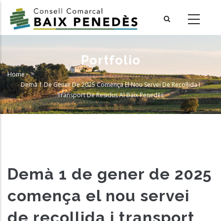
Skip
to
main
content
Portfolio
Home
-
Breadcrumb
Demà 1 De Gener De 2025 Comença El Nou Servei De Recollida I
Transport De Residus Al Baix Penedès
Demà 1 de gener de 2025
comença el nou servei
de recollida i transport