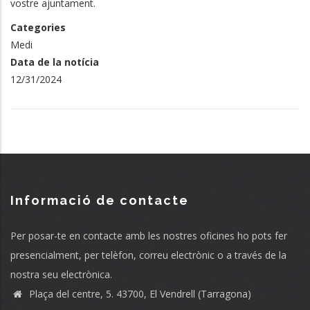
vostre ajuntament.
Categories
Medi
Data de la notícia
12/31/2024
Informació de contacte
Per posar-te en contacte amb les nostres oficines ho pots fer
presencialment, per telèfon, correu electrònic o a través de la
nostra seu electrònica.
Plaça del centre, 5. 43700, El Vendrell (Tarragona)