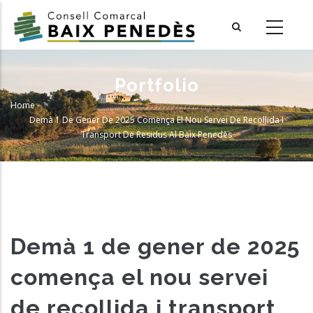
Skip
to
main
content
Portfolio
Home
-
Breadcrumb
Demà 1 De Gener De 2025 Comença El Nou Servei De Recollida I
Transport De Residus Al Baix Penedès
Demà 1 de gener de 2025
comença el nou servei
de recollida i transport