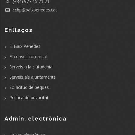
(+34) 977 15 71 71
ccbp@baixpenedes.cat
Enllaços
El Baix Penedès
El consell comarcal
Serveis a la ciutadania
Serveis als ajuntaments
Sol·licitud de beques
Política de privacitat
Admin. electrònica
La seu electrònica