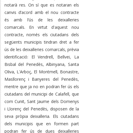
notarà res. On sí que es notaran els
canvis d’acord amb el nou contracte
és amb l’ús de les deixalleries
comarcals. En virtut d'aquest nou
contracte, només els ciutadans dels
següents municipis tindran dret a fer
ús de les deixalleries comarcals, prèvia
identificació: El Vendrell, Bellvei, La
Bisbal del Penedès, Albinyana, Santa
Oliva, L'Arboç, El Montmell, Bonastre,
Masllorenç i Banyeres del Penedès,
mentre que ja no en podran fer ús els
ciutadans del municipi de Calafell, que
com Cunit, Sant Jaume dels Domenys
i Llorenç del Penedès, disposen de la
seva pròpia deixalleria. Els ciutadans
dels municipis que en formen part
podran fer ús de dues deixalleries