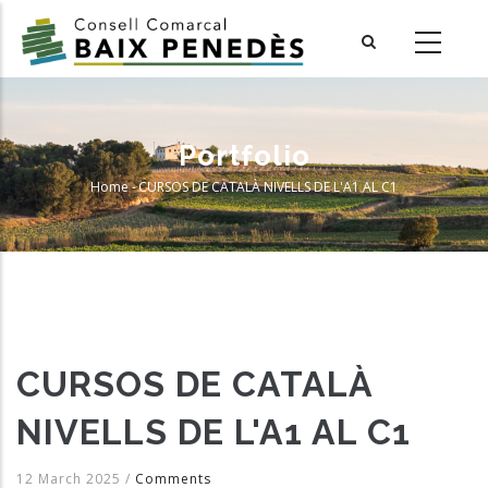
Skip
to
main
content
Portfolio
Home
-
CURSOS DE CATALÀ NIVELLS DE L'A1 AL C1
Breadcrumb
CURSOS DE CATALÀ
NIVELLS DE L'A1 AL C1
12 March 2025
/
Comments