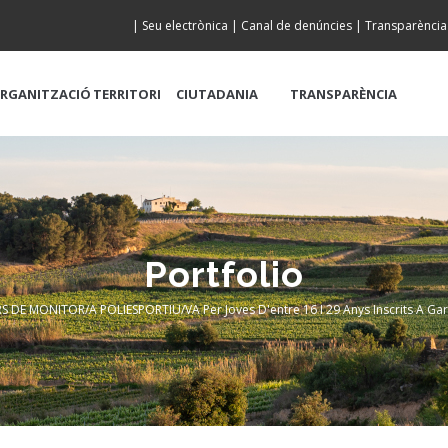
|
Seu electrònica
|
Canal de denúncies
|
Transparència
RGANITZACIÓ
TERRITORI
CIUTADANIA
TRANSPARÈNCIA
Portfolio
S DE MONITOR/A POLIESPORTIU/VA Per Joves D'entre 16 I 29 Anys Inscrits A Gara
adcrumb