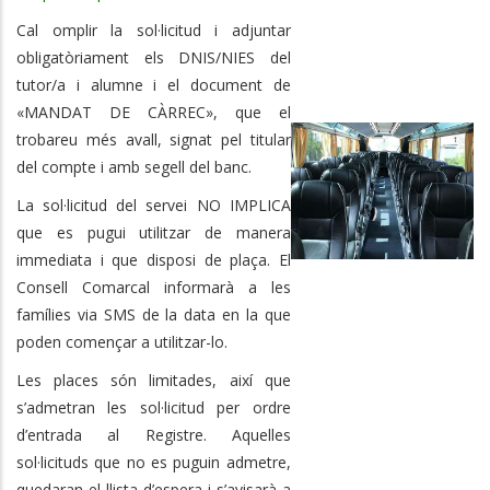
Cal omplir la sol·licitud i adjuntar
obligatòriament els DNIS/NIES del
tutor/a i alumne i el document de
«MANDAT DE CÀRREC», que el
trobareu més avall, signat pel titular
del compte i amb segell del banc.
La sol·licitud del servei NO IMPLICA
que es pugui utilitzar de manera
immediata i que disposi de plaça. El
Consell Comarcal informarà a les
famílies via SMS de la data en la que
poden començar a utilitzar-lo.
Les places són limitades, així que
s’admetran les sol·licitud per ordre
d’entrada al Registre. Aquelles
sol·licituds que no es puguin admetre,
quedaran el llista d’espera i s’avisarà a