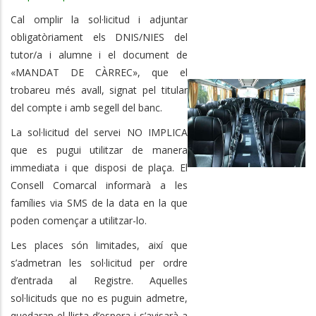
Cal omplir la sol·licitud i adjuntar
obligatòriament els DNIS/NIES del
tutor/a i alumne i el document de
«MANDAT DE CÀRREC», que el
trobareu més avall, signat pel titular
del compte i amb segell del banc.
La sol·licitud del servei NO IMPLICA
que es pugui utilitzar de manera
immediata i que disposi de plaça. El
Consell Comarcal informarà a les
famílies via SMS de la data en la que
poden començar a utilitzar-lo.
Les places són limitades, així que
s’admetran les sol·licitud per ordre
d’entrada al Registre. Aquelles
sol·licituds que no es puguin admetre,
quedaran el llista d’espera i s’avisarà a