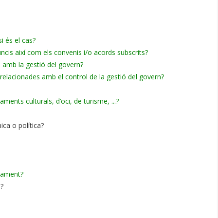
i és el cas?
uncis així com els convenis i/o acords subscrits?
 amb la gestió del govern?
 relacionades amb el control de la gestió del govern?
ents culturals, d’oci, de turisme, ...?
ica o política?
onament?
s?