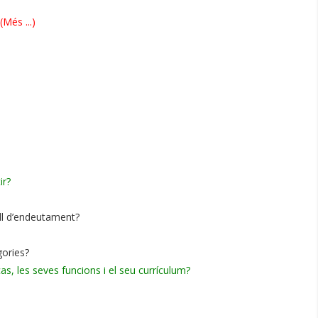
(Més ...)
ir?
ell d’endeutament?
gories?
 cas, les seves funcions i el seu currículum?