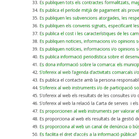
Es publiquen tots els contractes formalitzats, m
Es publica el període mitjà de pagament als prov
Es publiquen les subvencions atorgades, les respe
Es publiquen els convenis signats, especificant les
Es publica el cost i les característiques de les ca
Es publiquen noticies, informacions i/o opinions
Es publiquen notícies, informacions i/o opinions s
Es publica informació periodística sobre el desen
Es dona informació sobre la comarca: els municipis,
S’ofereix al web l’agenda d’activitats comarcals i/
Es publica el contacte amb la persona responsable 
S’ofereix al web instruments i/o de participació 
S’ofereix al web els resultats de les consultes i/
S’ofereix al web la relació la Carta de serveis i 
Es proporcionen al web instruments per valorar e
Es proporciona al web els resultats de la gestió d
Es proporciona al web un canal de denúncia o bús
Es facilita el dret d’accés a la informació pública?