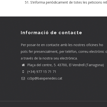
S’informa periòdicament de totes les peticions reb
Informació de contacte
Per posar-te en contacte amb les nostres oficines ho
pots fer presencialment, per telèfon, correu electrònic 
a través de la nostra seu electrònica.
Plaça del centre, 5. 43700, El Vendrell (Tarragona)
(+34) 977 15 71 71
ccbp@baixpenedes.cat