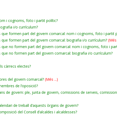
m i cognoms, foto i partit polític?
ografia i/o currículum?
 que formen part del govern comarcal: nom i cognoms, foto i partit po
 que formen part del govern comarcal: biografia i/o currículum?
(Més .
 que no formen part del govern comarcal: nom i cognoms, foto i parti
 que no formen part del govern comarcal: biografia i/o currículum?
els càrrecs electes?
bres del govern comarcal?
(Més ...)
 membres de l’oposició?
s de govern: ple, junta de govern, comissions de serveis, comissions
lendari de treball d’aquests òrgans de govern?
mposició del Consell d’alcaldes i alcaldesses?