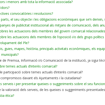
ajors i menors amb tota la informació associada?
eïdors?
ctives convocatòries i resolucions?
 parts, el seu objecte i les obligacions econòmiques que se’n derivin, s
mpanyes de publicitat institucional als mitjans de comunicació, dels an
 sobres les actuacions dels membres del govern comarcal relacionades
obre les actuacions dels membres de l’oposició i/o dels grups polítics
volupament del Ple?
 guies, mapes, història, principals activitats econòmiques, els equipam
o municipals?
de Premsa, Informació i/o Comunicació de la institució, ja sigui tècn
sobre temes actuals d’interès comarcal?
o de participació sobre temes actuals d’interès comarcal?
els compromisos davant els Ajuntaments i la ciutadania?
ls serveis i per presentar queixes o suggeriments sobre el seu funci
e la valoració dels serveis, de les queixes o suggeriments presentade
tia ètica?