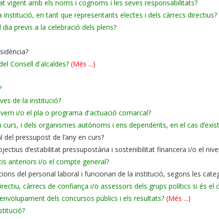
at vigent amb els noms i cognoms i les seves responsabilitats?
institució, en tant que representants electes i dels càrrecs directius?
dia previs a la celebració dels plens?
esidència?
del Consell d'alcaldes?
(Més ...)
?
ves de la institució?
overn i/o el pla o programa d'actuació comarcal?
en curs, i dels organismes autònoms i ens dependents, en el cas d’exist
l del pressupost de l’any en curs?
ctius d’estabilitat pressupostària i sostenibilitat financera i/o el niv
cis anteriors i/o el compte general?
bucions del personal laboral i funcionari de la institució, segons les cate
 directiu, càrrecs de confiança i/o assessors dels grups polítics si és el
desenvolupament dels concursos públics i els resultats?
(Més ...)
stitució?