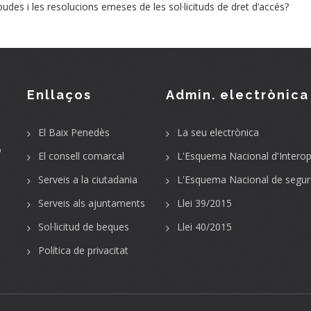
udes i les resolucions emeses de les sol·licituds de dret d’accés?
Enllaços
Admin. electrònica
El Baix Penedès
La seu electrònica
o
El consell comarcal
L'Esquema Nacional d'Interope
Serveis a la ciutadania
L'Esquema Nacional de segur
Serveis als ajuntaments
Llei 39/2015
Sol·licitud de beques
Llei 40/2015
Política de privacitat