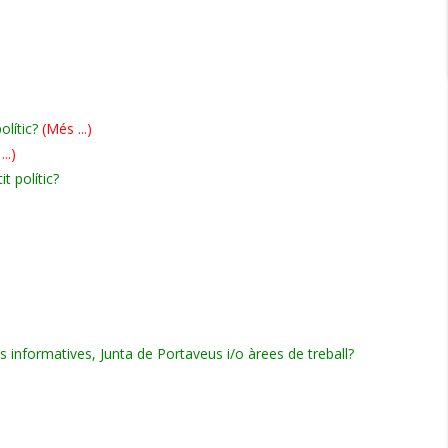
lític?
(Més ...)
..)
t polític?
 informatives, Junta de Portaveus i/o àrees de treball?