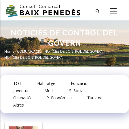
Skip
to
main
content
NOTÍCIES DE CONTROL DEL
GOVERN
Home
-
COMUNICACIÓ
-
NOTÍCIES DE CONTROL DEL GOVERN
-
Breadcrumb
NOTÍCIES DE CONTROL DEL GOVERN
TOT
Habitatge
Educació
Joventut
Medi
S. Socials
Ocupació
P. Econòmica
Turisme
Altres