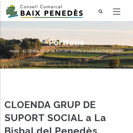
Skip
to
main
content
Portfolio
Home
-
CLOENDA GRUP DE SUPORT SOCIAL A La Bisbal Del Penedès
Breadcrumb
CLOENDA GRUP DE
SUPORT SOCIAL a La
Bisbal del Penedès