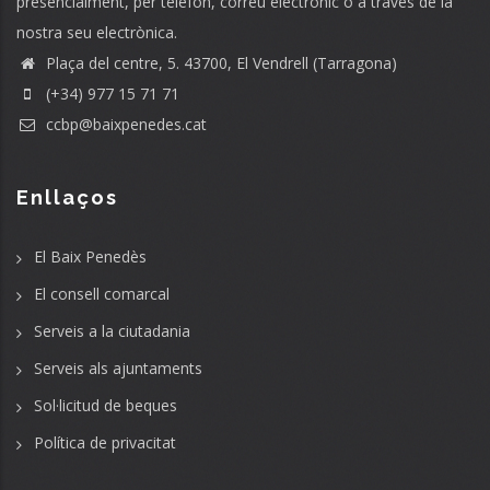
presencialment, per telèfon, correu electrònic o a través de la
nostra seu electrònica.
Plaça del centre, 5. 43700, El Vendrell (Tarragona)
(+34) 977 15 71 71
ccbp@baixpenedes.cat
Enllaços
El Baix Penedès
El consell comarcal
Serveis a la ciutadania
Serveis als ajuntaments
Sol·licitud de beques
Política de privacitat