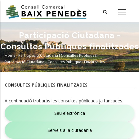
Skip
to
main
content
Participació Ciutadana -
Consultes Públiques finalitzades
Home
-
Participació Ciutadana I Consultes Públiques
-
Breadcrumb
Participació Ciutadana - Consultes Públiques Finalitzades
CONSULTES PÚBLIQUES FINALITZADES
A continuació trobaràs les consultes públiques ja tancades.
Seu electrònica
Serveis a la ciutadania