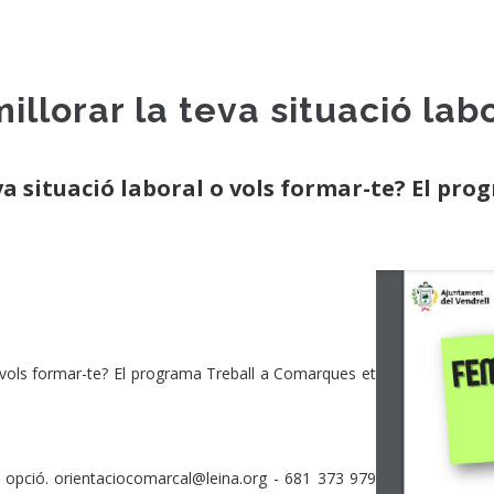
illorar la teva situació lab
eva situació laboral o vols formar-te? El pr
o vols formar-te? El programa Treball a Comarques et
r opció. orientaciocomarcal@leina.org - 681 373 979