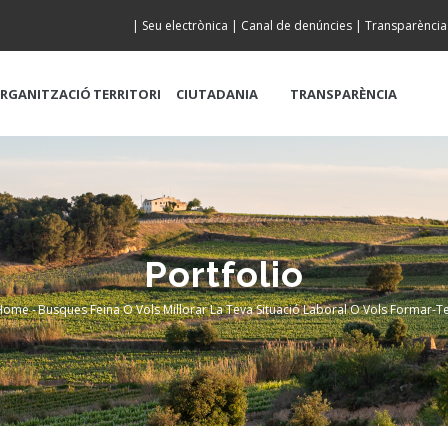
|
Seu electrònica
|
Canal de denúncies
|
Transparència
RGANITZACIÓ
TERRITORI
CIUTADANIA
TRANSPARÈNCIA
Portfolio
Home
-
Busques Feina O Vols Millorar La Teva Situació Laboral O Vols Formar-T
Breadcrumb