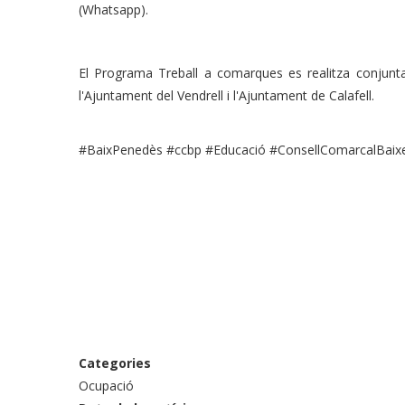
(Whatsapp).
El Programa Treball a comarques es realitza conjunt
l'Ajuntament del Vendrell i l'Ajuntament de Calafell.
#BaixPenedès #ccbp #Educació #ConsellComarcalBaix
Categories
Ocupació