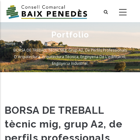
Skip
to
main
content
Portfolio
Home
-
Breadcrumb
BORSA DE TREBALL Tècnic Mig, Grup A2, De Perfils Professionals
D'Arquitectura, Arquitectura Tècnica, Enginyeria De L'edificació,
Enginyeria Industrial.
BORSA DE TREBALL
tècnic mig, grup A2, de
perfils professionals