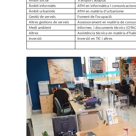
Àmbit social
Transport adaptat
Àmbit informàtic
ATM en informàtica i comunicacions
Àmbit urbanístic
ATM en matèria d’urbanisme
Gestió de serveis
Foment de l’ocupació
Altres gestions de serveis
Assessorament en matèria de cons
Medi ambient
Informes  i documents tècnics (OTAC
Altres
Assistència tècnica en matèria d’hab
Inversió 
Inversió en TIC i altres