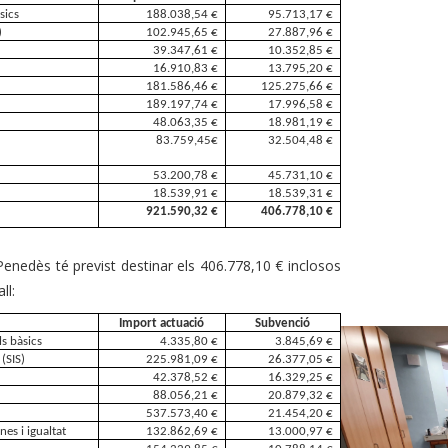
sics
188.038,54 €
95.713,17 €
)
102.945,65 €
27.887,96 €
39.347,61 €
10.352,85 €
16.910,83 €
13.795,20 €
181.586,46 €
125.275,66 €
189.197,74 €
17.996,58 €
48.063,35 €
18.981,19 €
83.759,45€
32.504,48 €
53.200,78 €
45.731,10 €
18.539,91 €
18.539,31 €
921.590,32 €
406.778,10 €
Penedès té previst destinar els 406.778,10 € inclosos
ll:
Import actuació
Subvenció
ls bàsics
4.335,80 €
3.845,69 €
(SIS)
225.981,09 €
26.377,05 €
42.378,52 €
16.329,25 €
88.056,21 €
20.879,32 €
537.573,40 €
21.454,20 €
nes i igualtat
132.862,69 €
13.000,97 €