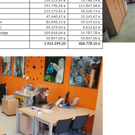
154.229,85 €
10.788,14 €
191.790,26 €
151.847,66 €
213.172,65 €
16.226,73 €
47.440,47 €
15.541,67 €
um
85.696,13 €
33.219,02 €
)
49.379,09 €
6.633,62 €
itatge
109.656,04 €
19.787,78 €
50.847,00 €
50.847,00 €
1.933.399,20
406.778,10 €