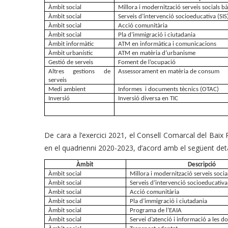
Àmbit social
Millora i modernització serveis socials bà
Àmbit social
Serveis d’intervenció socioeducativa (SIS
Àmbit social
Acció comunitària
Àmbit social
Pla d’immigració i ciutadania
Àmbit informàtic
ATM en informàtica i comunicacions
Àmbit urbanístic
ATM en matèria d’urbanisme
Gestió de serveis
Foment de l’ocupació
Altres gestions de 
Assessorament en matèria de consum
serveis
Medi ambient
Informes  i documents tècnics (OTAC)
Inversió
Inversió diversa en TIC
De cara a l’exercici 2021, el Consell Comarcal del Baix 
en el quadrienni 2020-2023, d’acord amb el següent deta
Àmbit
Descripció
Àmbit social
Millora i modernització serveis socia
Àmbit social
Serveis d’intervenció socioeducativa 
Àmbit social
Acció comunitària
Àmbit social
Pla d’immigració i ciutadania
Àmbit social
Programa de l’EAIA
Àmbit social
Servei d’atenció i informació a les do