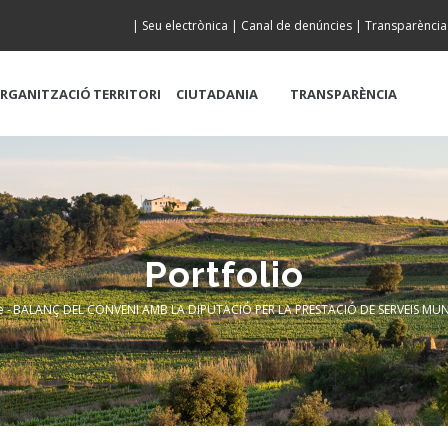
|
Seu electrònica
|
Canal de denúncies
|
Transparència
RGANITZACIÓ
TERRITORI
CIUTADANIA
TRANSPARÈNCIA
Portfolio
e
-
BALANÇ DEL CONVENI AMB LA DIPUTACIÓ PER LA PRESTACIÓ DE SERVEIS MUNI
readcrumb