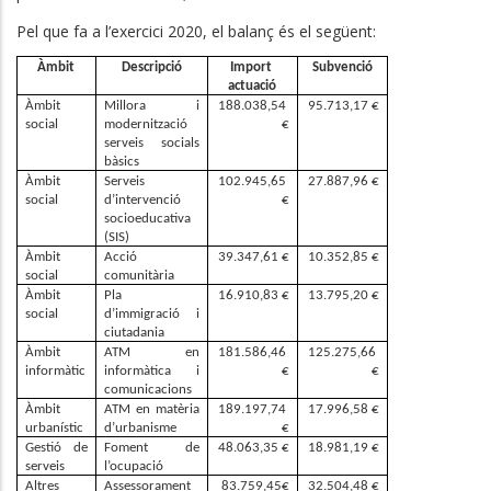
Pel que fa a l’exercici 2020, el balanç és el següent:
Àmbit
Descripció
Import 
Subvenció
actuació
Àmbit 
Millora i 
188.038,54 
95.713,17 €
social
modernització 
€
serveis socials 
bàsics
Àmbit 
Serveis 
102.945,65 
27.887,96 €
social
d’intervenció 
€
socioeducativa 
(SIS)
Àmbit 
Acció 
39.347,61 €
10.352,85 €
social
comunitària
Àmbit 
Pla 
16.910,83 €
13.795,20 €
social
d’immigració i 
ciutadania
Àmbit 
ATM en 
181.586,46 
125.275,66 
informàtic
informàtica i 
€
€
comunicacions
Àmbit 
ATM en matèria 
189.197,74 
17.996,58 €
urbanístic
d’urbanisme
€
Gestió de 
Foment de 
48.063,35 €
18.981,19 €
serveis
l’ocupació
Altres 
Assessorament 
83.759,45€
32.504,48 €