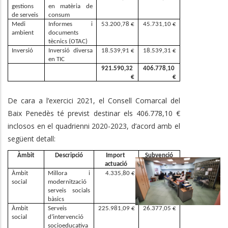
gestions 
en matèria de 
de serveis
consum
Medi 
Informes  i 
53.200,78 €
45.731,10 €
ambient
documents 
tècnics (OTAC)
Inversió
Inversió diversa 
18.539,91 €
18.539,31 €
en TIC
921.590,32 
406.778,10 
€
€
De cara a l’exercici 2021, el Consell Comarcal del
Baix Penedès té previst destinar els 406.778,10 €
inclosos en el quadrienni 2020-2023, d’acord amb el
següent detall:
Àmbit
Descripció
Import 
Subvenció
actuació
Àmbit 
Millora i 
4.335,80 €
3.845,69 €
social
modernització 
serveis socials 
bàsics
Àmbit 
Serveis 
225.981,09 €
26.377,05 €
social
d’intervenció 
socioeducativa 