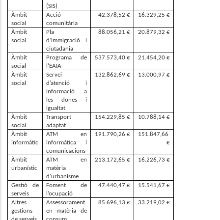
(SIS)
Àmbit 
Acció 
42.378,52 €
16.329,25 €
social
comunitària
Àmbit 
Pla 
88.056,21 €
20.879,32 €
social
d’immigració i 
ciutadania
Àmbit 
Programa de 
537.573,40 €
21.454,20 €
social
l’EAIA
Àmbit 
Servei 
132.862,69 €
13.000,97 €
social
d’atenció i 
informació a 
les dones i 
igualtat
Àmbit 
Transport 
154.229,85 €
10.788,14 €
social
adaptat
Àmbit 
ATM en 
191.790,26 €
151.847,66 
informàtic
informàtica i 
€
comunicacions
Àmbit 
ATM en 
213.172,65 €
16.226,73 €
urbanístic
matèria 
d’urbanisme
Gestió de 
Foment de 
47.440,47 €
15.541,67 €
serveis
l’ocupació
Altres 
Assessorament 
85.696,13 €
33.219,02 €
gestions 
en matèria de 
de serveis
consum