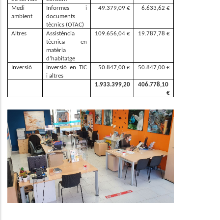
Medi 
Informes  i 
49.379,09 €
6.633,62 €
ambient
documents 
tècnics (OTAC)
Altres
Assistència 
109.656,04 €
19.787,78 €
tècnica en 
matèria 
d’habitatge
Inversió 
Inversió en TIC 
50.847,00 €
50.847,00 €
i altres
1.933.399,20
406.778,10 
€