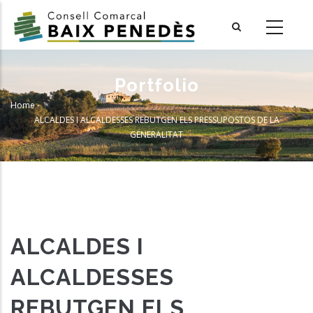
Skip
to
main
content
Portfolio
Home
-
Breadcrumb
ALCALDES I ALCALDESSES REBUTGEN ELS PRESSUPOSTOS DE LA
GENERALITAT
ALCALDES I
ALCALDESSES
REBUTGEN ELS