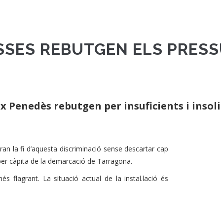
SSES REBUTGEN ELS PRES
aix Penedès rebutgen per insuficients i insol
iran la fi d’aquesta discriminació sense descartar cap
per càpita de la demarcació de Tarragona.
és flagrant. La situació actual de la instal.lació és