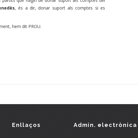
ls partits que hagin de donar suport als comptes del
Penedès
, és a dir, donar suport als comptes si es
iment, hem dit PROU.
Enllaços
Admin. electrònica