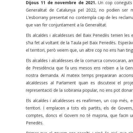
Dijous 11 de novembre de 2021.
Un cop coneguts e
Generalitat de Catalunya pel 2022, no podien ser
L’esborrany presentat no contempla cap de les reclamaci
que van fer conjuntament a la Generalitat.
Els alcaldes i alcaldesses del Baix Penedès tenien les 
s’ha fet al voltant de la Taula pel Baix Penedès. Esperà
el territori, però veiem que, un altre cop no ens han ti
Els alcaldes i alcaldesses de la comarca convocaran, a
de Presidència que fa uns mesos ens rebien a la Gene
nostra demanda. Al mateix temps prepararan accions r
alcaldesses al Parlament quan es discuteixi el pro
representació de la sobirania popular, no ens pot donar
Els alcaldes i alcaldesses es reafirmen, un cop més, e
territori. I emplacen a tots els partits, els de Gover
comptes, doncs el Govern no té majoria, que facin u
Penedès.