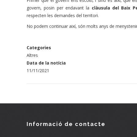
Primer que el govern ens escolti, i sinó és així, que e
govern, posin per endavant la
clàusula del Baix 
respecten les demandes del territori.
No podem continuar així, són molts anys de menysten
Categories
Altres
Data de la notícia
11/11/2021
Informació de contacte