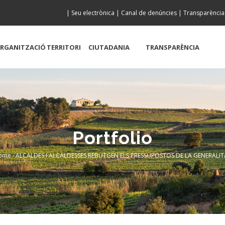
|
Seu electrònica
|
Canal de denúncies
|
Transparència
RGANITZACIÓ
TERRITORI
CIUTADANIA
TRANSPARÈNCIA
Portfolio
ome
-
ALCALDES I ALCALDESSES REBUTGEN ELS PRESSUPOSTOS DE LA GENERALIT
Breadcrumb