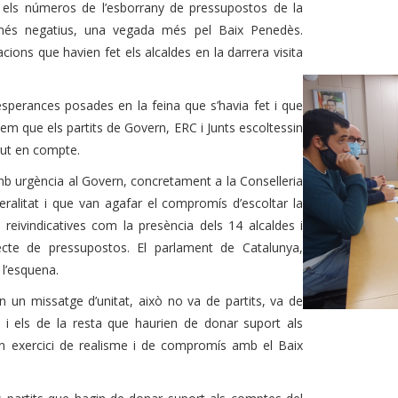
ls números de l’esborrany de pressupostos de la
 més negatius, una vegada més pel Baix Penedès.
ons que havien fet els alcaldes en la darrera visita
esperances posades en la feina que s’havia fet i que
vem que els partits de Govern, ERC i Junts escoltessin
ngut en compte.
mb urgència al Govern, concretament a la Conselleria
ralitat i que van agafar el compromís d’escoltar la
eivindicatives com la presència dels 14 alcaldes i
jecte de pressupostos. El parlament de Catalunya,
 l’esquena.
n un missatge d’unitat, això no va de partits, va de
n, i els de la resta que haurien de donar suport als
n exercici de realisme i de compromís amb el Baix