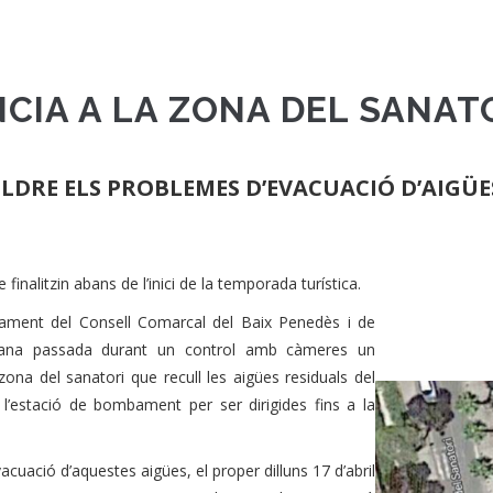
CIA A LA ZONA DEL SANAT
LDRE ELS PROBLEMES D’EVACUACIÓ D’AIGÜE
e finalitzin abans de l’inici de la temporada turística.
jament del Consell Comarcal del Baix Penedès i de
tmana passada durant un control amb càmeres un
ona del sanatori que recull les aigües residuals del
a l’estació de bombament per ser dirigides fins a la
acuació d’aquestes aigües, el proper dilluns 17 d’abril