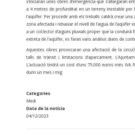
s’iniciaran unes obres d’emergència que s’allargaran en
a 4 metres de profunditat en un terreny inestable per l
l'aqüífer. Per procedir amb els treballs caldrà crear una
zona afectada i rebaixar el nivell de l’aigua de l’aqüíf
a un col.lector d’aigües pluvials proper que la conduirà fin
extreta de l'aqüífer, es faran varis anàlisis diaris de contr
Aquestes obres provocaran una afectació de la circul.
talls de trànsit i limitacions d’aparcament. L’Ajunt
L’actuació tindrà un cost d’uns 75.000 euros més IVA 
durin un mes i mig.
Categories
Medi
Data de la notícia
04/12/2023