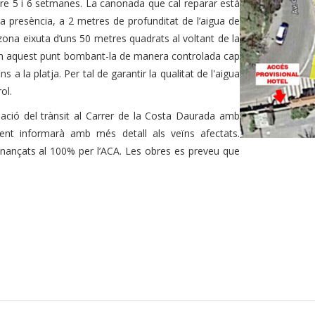
tre 5 i 6 setmanes. La canonada que cal reparar està
a presència, a 2 metres de profunditat de l’aigua de
 zona eixuta d’uns 50 metres quadrats al voltant de la
er en aquest punt bombant-la de manera controlada cap
s a la platja. Per tal de garantir la qualitat de l'aigua
ol.
lació del trànsit al Carrer de la Costa Daurada amb
ament informarà amb més detall als veïns afectats.
finançats al 100% per l’ACA. Les obres es preveu que