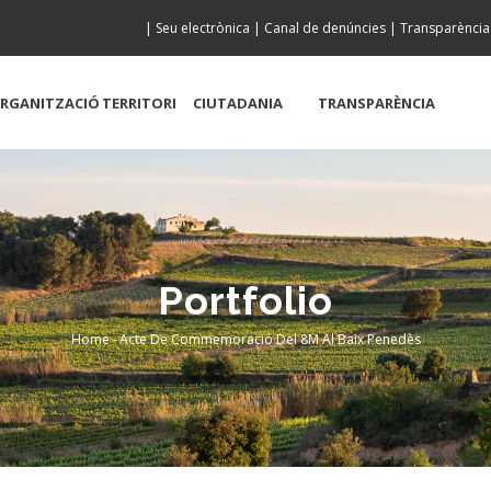
|
Seu electrònica
|
Canal de denúncies
|
Transparència
RGANITZACIÓ
TERRITORI
CIUTADANIA
TRANSPARÈNCIA
Portfolio
Home
-
Acte De Commemoració Del 8M Al Baix Penedès
Breadcrumb