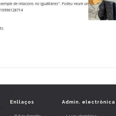
emple de relacions no igualitàries". Podeu veure un
5910996128714
ts.
Enllaços
Admin. electrònica
El Baix Penedès
La seu electrònica