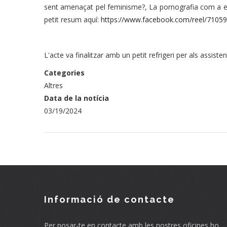
sent amenaçat pel feminisme?, La pornografia com a ex
petit resum aquí:
https://www.facebook.com/reel/710
L'acte va finalitzar amb un petit refrigeri per als assisten
Categories
Altres
Data de la notícia
03/19/2024
Informació de contacte
Per posar-te en contacte amb les nostres oficines ho