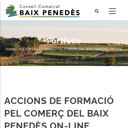
Skip
to
main
content
Portfolio
Home
-
ACCIONS DE FORMACIÓ PEL COMERÇ DEL BAIX PENEDÈS ON-LINE
Breadcrumb
ACCIONS DE FORMACIÓ
PEL COMERÇ DEL BAIX
PENEDÈS ON-LINE