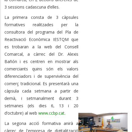
3 sessions cadascuna d’elles.
La primera consta de 3 càpsules
formatives realitzades per la
consultora del programa del Pla de
Reactivació Econòmica IESTQM que
es trobaran a la web del Consell
Comarcal, a càrrec del Dr. Alexis
Bañón i es centren en mostrar als
comerciants quins són els valors
diferenciadors i de supervivència del
comerç tradicional. Es presentarà una
càpsula cada setmana a partir de
demà, i setmanalment durant 3
setmanes (els dies 6, 13 i 20
d’octubre) al web
www.ccbp.cat.
La segona acció formativa anirà a
càrrec de l'empresa de digitalització