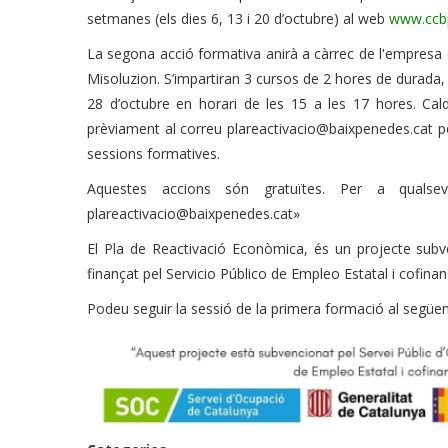
setmanes (els dies 6, 13 i 20 d’octubre) al web
www.ccbp
La segona acció formativa anirà a càrrec de l'empresa
Misoluzion. S’impartiran 3 cursos de 2 hores de durada, 
28 d’octubre en horari de les 15 a les 17 hores. Ca
prèviament al correu plareactivacio@baixpenedes.cat per 
sessions formatives.
Aquestes accions són gratuïtes. Per a qualsevo
plareactivacio@baixpenedes.cat»
El Pla de Reactivació Econòmica, és un projecte subv
finançat pel Servicio Público de Empleo Estatal i cofina
Podeu seguir la sessió de la primera formació al següen