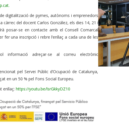
.cat.
 de digitalització de pymes, autònoms i emprenedors
a càrrec del docent Carlos González, els dies 14, 21 i
ldrà posar-se en contacte amb el Consell Comarcal
fer una inscripció i rebre l’enllaç a cada una de les
l informació adreçar-se al correu electrònic
encionat pel Servei Públic d’Ocupació de Catalunya,
nçat en un 50 % pel Fons Social Europeu.
t enllaç:
https://youtu.be/lsrGkkyDZ10