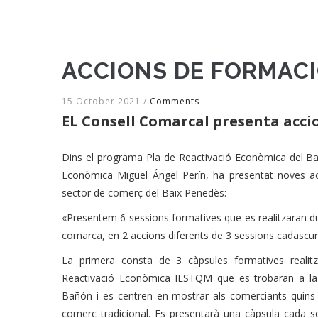
ACCIONS DE FORMACI
15 October 2021
/
Comments
EL Consell Comarcal presenta acci
Dins el programa Pla de Reactivació Econòmica del Ba
Econòmica Miguel Ángel Perín, ha presentat noves a
sector de comerç del Baix Penedès:
«Presentem 6 sessions formatives que es realitzaran d
comarca, en 2 accions diferents de 3 sessions cadascuna
La primera consta de 3 càpsules formatives realit
Reactivació Econòmica IESTQM que es trobaran a la 
Bañón i es centren en mostrar als comerciants quins s
comerç tradicional. Es presentarà una càpsula cada 