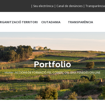
|
Seu electrònica
|
Canal de denúncies
|
Transparència
RGANITZACIÓ
TERRITORI
CIUTADANIA
TRANSPARÈNCIA
Portfolio
Home
-
ACCIONS DE FORMACIÓ PEL COMERÇ DEL BAIX PENEDÈS ON-LINE
Breadcrumb