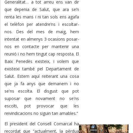
Generalitat… a tot arreu ens van dir
que depenia de Salut, que ara se’n
renta les mans i ni tan sols ens agafa
el telèfon per atendre’ns i escoltar-
nos. Des del mes de maig, hem
intentat en almenys 3 ocasions posar-
nos en contacte per mantenir una
reunió i no hem tingut cap resposta. El
Baix Penedès existeix, i volem que
existeixi també pel Departament de
Salut. Estem aquí reiterant una cosa
que ja fa anys que demanem i no
se'ns escolta. El disgust que pot
suposar que novament no se'ns
escolti, pot provocar que les
reivindicacions no siguin tan amables.”
El president del Consell Comarcal ha
recordat que “actualment, la pèrdua