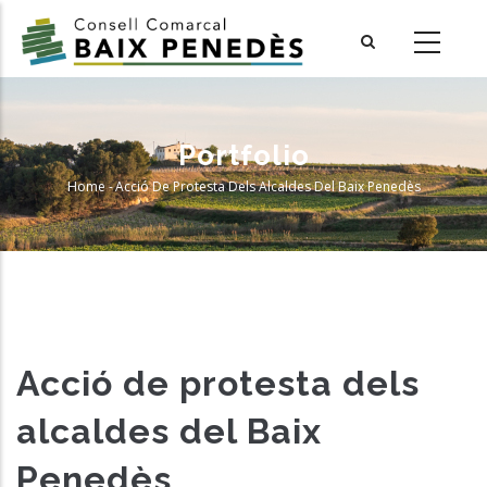
Skip
to
main
content
Portfolio
Home
-
Acció De Protesta Dels Alcaldes Del Baix Penedès
Breadcrumb
Acció de protesta dels
alcaldes del Baix
Penedès