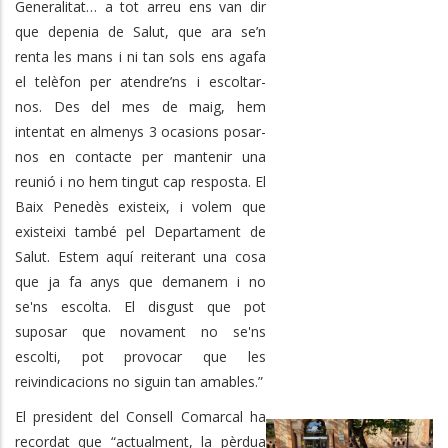
Generalitat… a tot arreu ens van dir
que depenia de Salut, que ara se’n
renta les mans i ni tan sols ens agafa
el telèfon per atendre’ns i escoltar-
nos. Des del mes de maig, hem
intentat en almenys 3 ocasions posar-
nos en contacte per mantenir una
reunió i no hem tingut cap resposta. El
Baix Penedès existeix, i volem que
existeixi també pel Departament de
Salut. Estem aquí reiterant una cosa
que ja fa anys que demanem i no
se'ns escolta. El disgust que pot
suposar que novament no se'ns
escolti, pot provocar que les
reivindicacions no siguin tan amables.”
El president del Consell Comarcal ha
recordat que “actualment, la pèrdua