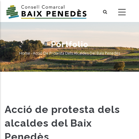
Skip
to
main
content
Portfolio
Home
-
Acció De Protesta Dels Alcaldes Del Baix Penedès
Breadcrumb
Acció de protesta dels
alcaldes del Baix
Penedès