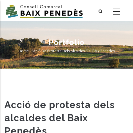
Skip
to
main
content
Portfolio
Home
-
Acció De Protesta Dels Alcaldes Del Baix Penedès
Breadcrumb
Acció de protesta dels
alcaldes del Baix
Penedès