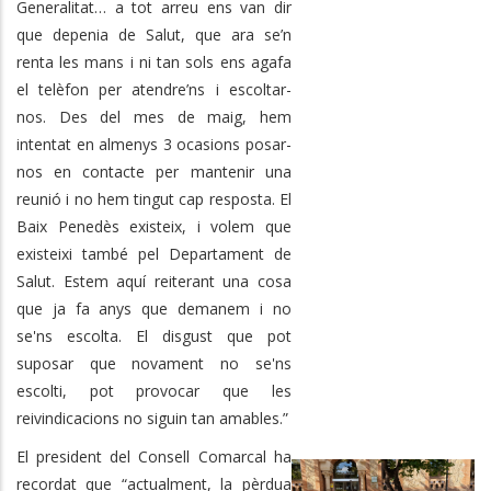
Generalitat… a tot arreu ens van dir
que depenia de Salut, que ara se’n
renta les mans i ni tan sols ens agafa
el telèfon per atendre’ns i escoltar-
nos. Des del mes de maig, hem
intentat en almenys 3 ocasions posar-
nos en contacte per mantenir una
reunió i no hem tingut cap resposta. El
Baix Penedès existeix, i volem que
existeixi també pel Departament de
Salut. Estem aquí reiterant una cosa
que ja fa anys que demanem i no
se'ns escolta. El disgust que pot
suposar que novament no se'ns
escolti, pot provocar que les
reivindicacions no siguin tan amables.”
El president del Consell Comarcal ha
recordat que “actualment, la pèrdua